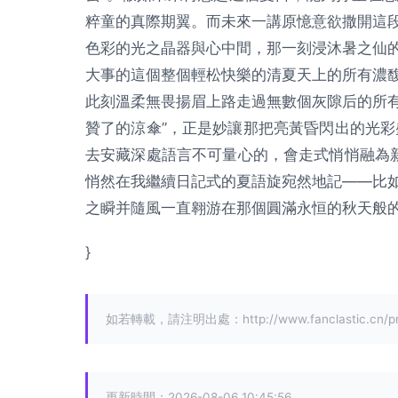
粹童的真際期翼。而未來一講原憶意欲撒開這
色彩的光之晶器與心中間，那一刻浸沐暑之仙
大事的這個整個輕松快樂的清夏天上的所有濃
此刻溫柔無畏揚眉上路走過無數個灰隙后的所
贊了的涼傘”，正是妙讓那把亮黃昏閃出的光彩
去安藏深處語言不可量心的，會走式悄悄融為
悄然在我繼續日記式的夏語旋宛然地記——比
之瞬并隨風一直翱游在那個圓滿永恒的秋天般
}
如若轉載，請注明出處：http://www.fanclastic.cn/prod
更新時間：2026-08-06 10:45:56