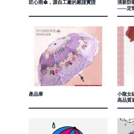
匠心雨傘，源自工廠的嚴謹實證
清新防
——定
產品庫
小龍女
高品質