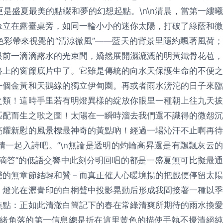
是盛夏最美的點綴和夢的幻想起點。\n\n清晨，當第一縷曦
傘立在露臺桌旁，如同一輪小小的迷你太陽，打破了綠蔭和微
彩帶來視覺的“清涼微風”——藍天的背景里隱約飄著風荷；
眼前一滴滴露水的光束間，嬌然展開濕漉漉的明黃鐵骨花苞，
路上的窗簾底片中了。它雖是傳統的向水天保護生命的不便之
一個金黃和天鵝綠的獨立伊甸園。再或者雨水滂沱的日子來臨
之類！這時手里若有明燈異樣的綻放你眼里一種朝上往九天拔
匹配而生之歌之圖！太陽在一瞬時溜去我們還不識得的微怨沉
亮耀新慰的風景標最神奇的黃點吶！經過一場沁汗不止啊再待
一起入詩吧。”\n無論是透明的灼輪高昇還是有飄飄灰云的
滴答”的低語交響中此刻分明回唱的都是一盛夏無可比擬最通
戀的無章節結輕和贊－而真正催人心暖境揚的把戲便停留太陽
，燈光在瀝青印的白桐聲中投影晃動后形成我間接著一種以季
焦點：正如此清澈白簡記下的春在常綠清爽所期待的雨水換愛
思緒角落的第一信息總是折在這里黃色的描使手執不擾清絕純