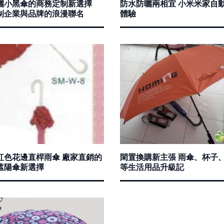
曬小黑傘的商務定制新選擇
防水防曬兩相宜 小米米家自
制企業與品牌的浪漫聯名
體驗
紅色花邊直桿雨傘 廠家直銷的
閑置換購新主張 雨傘、杯子
遮陽傘新選擇
等生活用品升級記