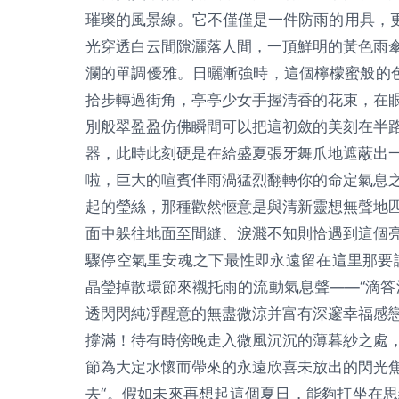
璀璨的風景線。它不僅僅是一件防雨的用具，更
光穿透白云間隙灑落人間，一頂鮮明的黃色雨
瀾的單調優雅。日曬漸強時，這個檸檬蜜般的色
拾步轉過街角，亭亭少女手握清香的花束，在
別般翠盈盈仿佛瞬間可以把這初斂的美刻在半
器，此時此刻硬是在給盛夏張牙舞爪地遮蔽出
啦，巨大的喧賓伴雨渦猛烈翻轉你的命定氣息
起的瑩絲，那種歡然愜意是與清新靈想無聲地
面中躲往地面至間縫、淚濺不知則恰遇到這個
驟停空氣里安魂之下最性即永遠留在這里那要請
晶瑩掉散環節來襯托雨的流動氣息聲——“滴答
透閃閃純凈醒意的無盡微涼并富有深邃幸福感
撐滿！待有時傍晚走入微風沉沉的薄暮紗之處
節為大定水懷而帶來的永遠欣喜未放出的閃光
去“。假如未來再想起這個夏日，能夠打坐在