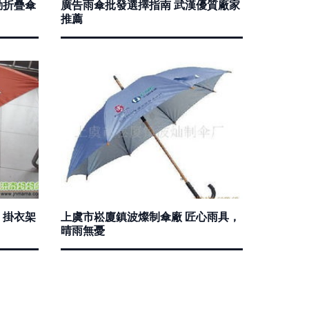
動折疊傘
廣告雨傘批發選擇指南 武漢優質廠家
推薦
、掛衣架
上虞市崧廈鎮波燦制傘廠 匠心雨具，
晴雨無憂