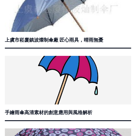
上虞市崧廈鎮波燦制傘廠 匠心雨具，晴雨無憂
手繪雨傘高清素材的創意應用與風格解析