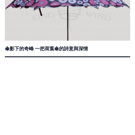
傘影下的奇峰 一把荷葉傘的詩意與深情