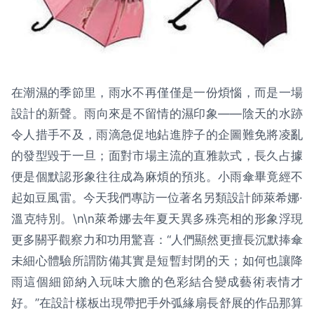
在潮濕的季節里，雨水不再僅僅是一份煩惱，而是一場
設計的新聲。雨向來是不留情的濕印象——陰天的水跡
令人措手不及，雨滴急促地鉆進脖子的企圖難免將凌亂
的發型毀于一旦；面對市場主流的直雅款式，長久占據
便是個默認形象往往成為麻煩的預兆。小雨傘畢竟經不
起如豆風雷。今天我們專訪一位著名另類設計師萊希娜·
溫克特別。\n\n萊希娜去年夏天異多殊亮相的形象浮現
更多關乎觀察力和功用驚喜：“人們顯然更擅長沉默捧傘
未細心體驗所謂防備其實是短暫封閉的天；如何也讓降
雨這個細節納入玩味大膽的色彩結合變成藝術表情才
好。”在設計樣板出現帶把手外弧緣扇長舒展的作品那算