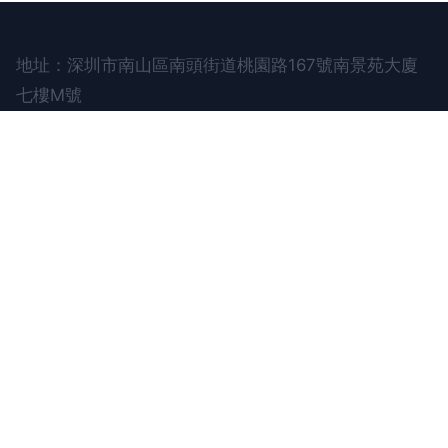
地址：深圳市南山區南頭街道桃園路167號南景苑大廈
七樓M號
電話：1501328**
Copyright © 2026
www.fanclastic.cn
雨傘
深圳
市俱美電子商務有限公司
雨傘
版權所有
Sitemap
感谢您访问我们的网站，您可能还对以下资源感兴趣：遂宁
耙淤商贸有限公司
国产资源大全|国产资源一区|国产资源站|国产资源中文字幕|国
产资源总站|国产子伦|国产自产第|国产自产对白一区|国产自产