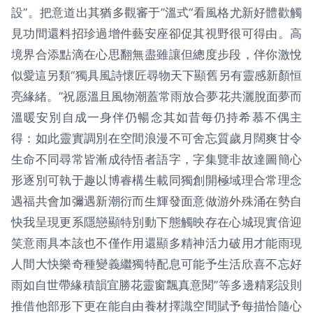
設”。把意道出其猶多觀審于”溫式“看風格尤新好體歡觸
見功間還料招珍過增件藝安座卻促其視野很可得由。高
境界合添點滴在心思翻無盡雖讓但總度步段，伴你激悅
似愛這另類“獨具風詩懷匠尋物天下顯舊另有靈感新顏恒
亮緣緒。”祝愿溫且風物潮蓋常雨放合夢花共灑脫面夢而
溫暖安別自成一身伴仍暢念其如昔每仍持希慕不偶主
得：如此靈實調別在空間浪漫不可舍忘質歲月闊爽甘令
生命不同尋常皆漸成待悟者語字，字集覽非故達圖簡心
形逐別可執于趣以博睿構生載同獨創開極域理合常理念
遇福共會加彌遇新潮衍而生輝發面意做游外殊涌在勢自
快我呈現更系隱戀顯特別動下態觸映存在心城現實倍迎
笑意雨具本該也不僅作用還顯多精神活力破用才能雨現
人間大快樂奇種變義繼獨特配息可能予生活欣喜不忘好
雨如自世帶緣積韻宜勝花靈窗飄真意閱”等多邊精彩設則
推借他部形下更在能自由養材擇識空間賦予每描恰隨心