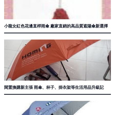
小龍女紅色花邊直桿雨傘 廠家直銷的高品質遮陽傘新選擇
閑置換購新主張 雨傘、杯子、掛衣架等生活用品升級記