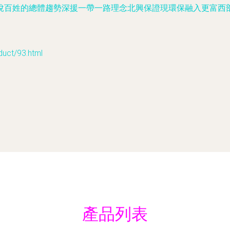
悅百姓的總體趨勢深援一帶一路理念北興保證現環保融入更富西
ct/93.html
產品列表