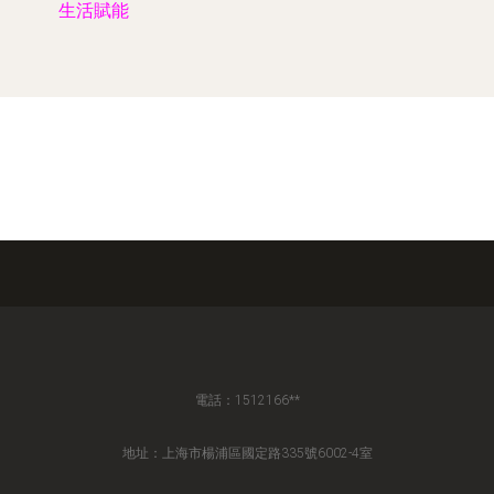
生活賦能
電話：1512166**
地址：上海市楊浦區國定路335號6002-4室