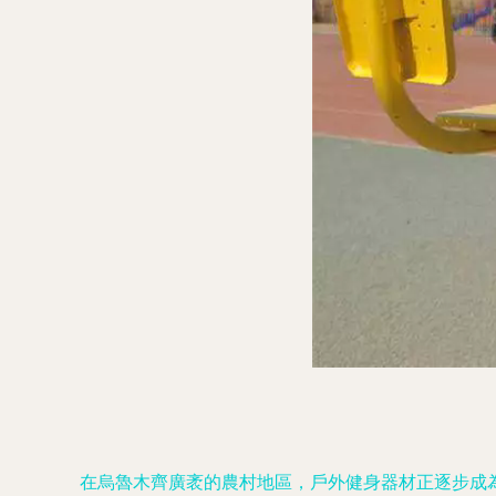
在烏魯木齊廣袤的農村地區，戶外健身器材正逐步成