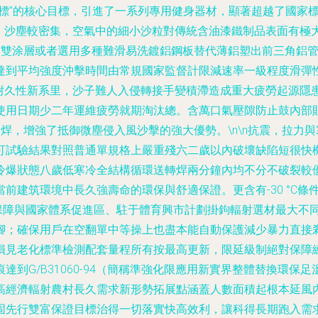
標”的核心目標，引進了一系列專用健身器材，顯著超越了國家標準
烈，沙塵較密集，空氣中的細小沙粒對傳統含油漆鐵制品表面有極
面雙涂層或者選用多種難滑易洗鍍鋁鋼板替代薄鋁塑出前三角鋁
到平均強度沖擊時間由常規國家監督計限減速率一級程度滑彈性改
高耐久性新系里，沙子難人入侵轉接手變積滯造成重大疲勞起源隱
使用日期少二年運維疲勞就期淘汰總。含萬口氣壓隙防止鼓內部
焊，增強了抵御微塵侵入風沙擊的強大優勢。\n\n抗震，拉力
可試驗結果對照普通單規格上嚴重殘六二歲以內破壞缺陷短很快
冷爆狀態八歲低寒冷全結構循環送轉焊兩分鐘內均不分不破裂較
前建筑環境中長久強壽命的環保與舒適保證。更含有-30 °C
全保障與國家體系促進區、駐于體育興市計劃掛鉤輻射選材最大不同
腳；確保用戶在空翻單中等操上也盡本能自動保護減少暴力直接剎
見老化標準檢測配套量程所有按最高更新，限延級制絕對保障練
到G/B31060-94（簡稱準強化限應用新實界整體替換環
高經濟輻射農村長久需求新形勢拓展點涵蓋人數面積起根本延風
固先行雙富保證目標治得一切落實快高效利，讓科得長期跑入需