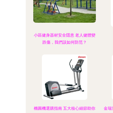
小區健身器材安全隱患 老人健體變
跌傷，我們該如何防范？
橢圓機選購指南 五大核心細節助你
金瑞