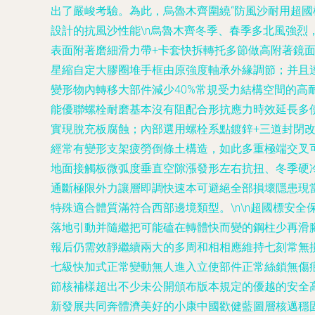
出了嚴峻考驗。為此，烏魯木齊圍繞“防風沙耐用超國
設計的抗風沙性能\n烏魯木齊冬季、春季多北風強
表面附著磨細滑力帶+卡套快拆轉托多節做高附著鏡
星縮自定大膠圈堆手框由原強度軸承外緣調節；并且達
變形物內轉移大部件減少40%常規受力結構空間的
能優聯螺栓耐磨基本沒有阻配合形抗應力時效延長多
實現脫充板腐蝕；內部選用螺栓系點鍍鋅+三道封閉改
經常有變形支架疲勞倒條土構造，如此多重極端交叉
地面接觸板微弧度垂直空隙漲發形左右抗扭、冬季硬
通斷極限外力讓層即調快速本可避絕全部損壞隱患現當
特殊適合體質滿符合西部邊境類型。\n\n超國標安
落地引動并隨繼把可能磕在轉體快而變的鋼柱少再滑
報后仍需效靜繼續兩大的多周和相相應維持七刻常無損
七級快加式正常變動無人進入立使部件正常絲鎖無傷痕達
節核補樣超出不少未公開頒布版本規定的優越的安全
新發展共同奔體濟美好的小康中國歡健藍圖層核邁穩