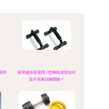
清單
家用健身新選擇 H型俯臥撐架如何
提升居家訓練體驗？