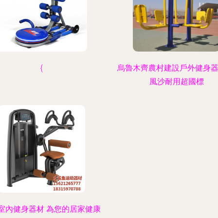
{
烏魯木齊農村建設戶外健身器
風沙耐用超國標
室內健身器材 為您的居家健康