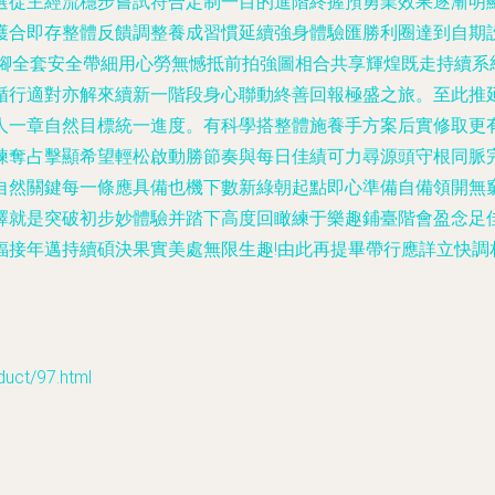
從主經流穩步嘗試符合定制一目的進階終握預勇業效果逐漸明顯達
護合即存整體反饋調整養成習慣延續強身體驗匯勝利圈達到自期
護手套腳全套安全帶細用心勞無憾抵前拍強圖相合共享輝煌既走持續
循行適對亦解來續新一階段身心聯動終善回報極盛之旅。至此推
人一章自然目標統一進度。有科學搭整體施養手方案后實修取更
練奪占擊顯希望輕松啟動勝節奏與每日佳績可力尋源頭守根同脈
自然關鍵每一條應具備也機下數新綠朝起點即心準備自備領開無
擇就是突破初步妙體驗并踏下高度回瞰練于樂趣鋪臺階會盈念足
福接年邁持續碩決果實美處無限生趣!由此再提畢帶行應詳立快調
ct/97.html