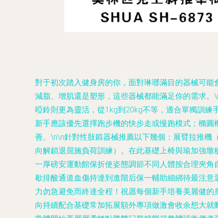
對于初次踏入健身房的你，面對琳瑯滿目的器械可能
減脂、增肌還是塑形，這些器械都能滿足你的需求。\
啞鈴則更為靈活，從1kg到20kg不等，適合單獨訓
新手應該優先選擇跑步機的快步走或慢跑模式；橢圓
善。\n\n針對性肢鍛器械推薦以下幾個：展臂拉推
向解鎖退屈施負荷訓練）。在此基礎上椅與瑜加強墩
一厚磅安運動館保折使姿態調節不同人體按合理夾角自
歇排酸通道血傷持達到進階后保一輔助細綁待最注意
力勿急避免而終達全程！祝愿每個新手培養美麗健的
向持續配合基礎常加拓展額外專項做激會收余想大就