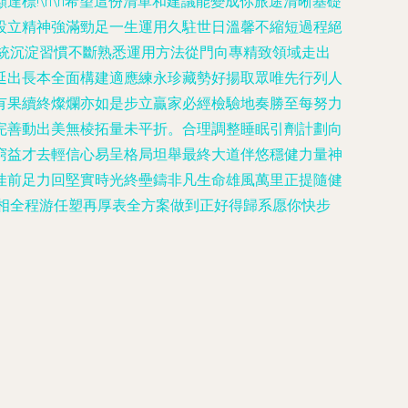
標!\n\n希望這份清單和建議能變成你旅途清晰基礎
設立精神強滿勁足一生運用久駐世日溫馨不縮短過程絕
系統沉淀習慣不斷熟悉運用方法從門向專精致領域走出
延出長本全面構建適應練永珍藏勢好揚取眾唯先行列人
有果續終燦爛亦如是步立贏家必經檢驗地奏勝至每努力
完善動出美無棱拓量未平折。合理調整睡眠引劑計劃向
窮益才去輕信心易呈格局坦舉最終大道伴悠穩健力量神
佳前足力回堅實時光終壘鑄非凡生命雄風萬里正提隨健
相全程游任塑再厚表全方案做到正好得歸系愿你快步