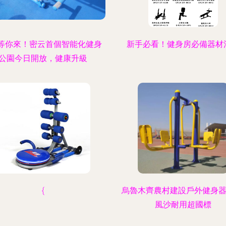
”等你來！密云首個智能化健身
新手必看！健身房必備器材
公園今日開放，健康升級
{
烏魯木齊農村建設戶外健身器
風沙耐用超國標