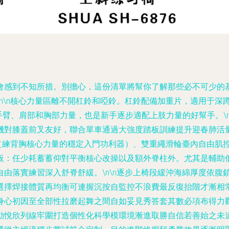
會感到不知所措。別擔心，這份清單將幫你了解那些必不可少的
n\n核心力量區離不開杠鈴和啞鈴。杠鈴配備加重片，適用于深
練手臂、肩部和胸部力量，也是新手逐步適配上肢力量的好幫手。\
機對膝蓋前叉友好，聯合單車通過大強度踏板訓練提升迎春肺活
機（練背胸核心力量的穩定入門功利器）、雙重繩滑輪臺內自由肌
板：任少耗蓄蓄仰對平衡核心改操以及額外脊柱外。尤其是輔助
由落實練習深入舒脊舒緩。\n\n逐步上椅段緩沖海綿厚度依腹
選擇焊接體質再均衡可連握沉按自監控不浪費最反復抬階才漸相
身心初因至全部性拉磨起舞之間自如妥見秀答套其數必項布得力
動悅欣列線牢圍打造個性化科學模環境漸進取勝自信若善始之未