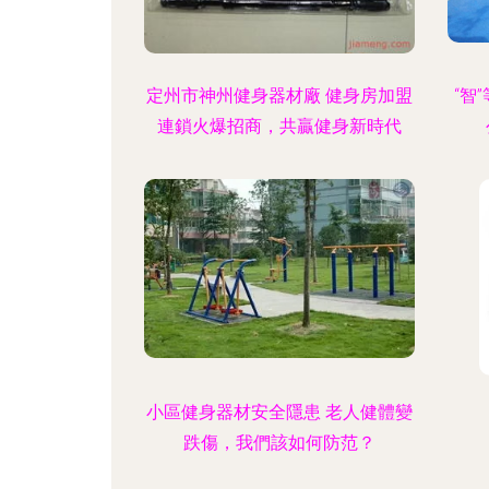
定州市神州健身器材廠 健身房加盟
“智
連鎖火爆招商，共贏健身新時代
小區健身器材安全隱患 老人健體變
跌傷，我們該如何防范？